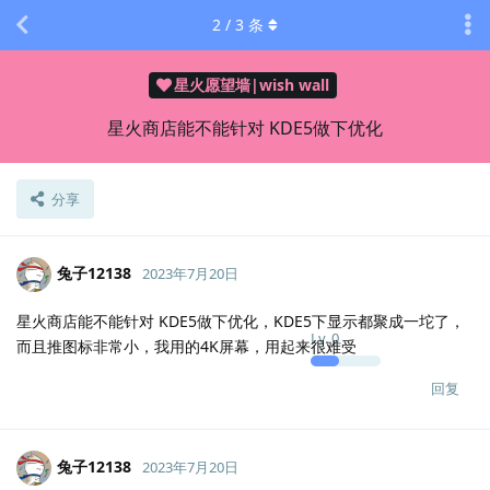
2
/
3
条
星火愿望墙|wish wall
星火商店能不能针对 KDE5做下优化
分享
兔子12138
2023年7月20日
星火商店能不能针对 KDE5做下优化，KDE5下显示都聚成一坨了，
Lv.
0
而且推图标非常小，我用的4K屏幕，用起来很难受
回复
兔子12138
2023年7月20日