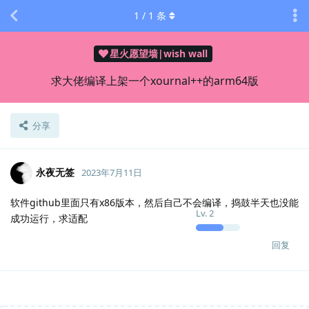
1
/
1
条
星火愿望墙|wish wall
求大佬编译上架一个xournal++的arm64版
分享
永夜无签
2023年7月11日
软件github里面只有x86版本，然后自己不会编译，捣鼓半天也没能
Lv.
2
成功运行，求适配
回复