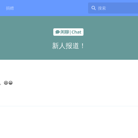
捐赠
闲聊|Chat
新人报道！
😆😀