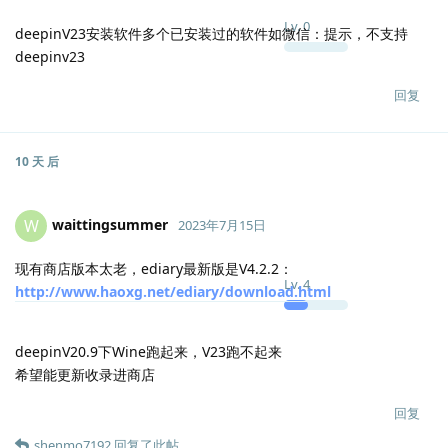
Lv.
0
deepinV23安装软件多个已安装过的软件如微信：提示，不支持
deepinv23
回复
10 天
后
waittingsummer
W
2023年7月15日
现有商店版本太老，ediary最新版是V4.2.2：
Lv.
4
http://www.haoxg.net/ediary/download.html
deepinV20.9下Wine跑起来，V23跑不起来
希望能更新收录进商店
回复
shenmo7192
回复了此帖