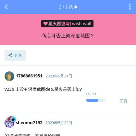
2
/
2
条
星火愿望墙|wish wall
商店可否上架深度截图？
分享
17868661951
2023年5月21日
v23b 上没有深度截图deb,星火是否上架?
Lv.
11
回复
shenmo7192
2023年5月22日
23没啥需要吧，不是有玲珑吗