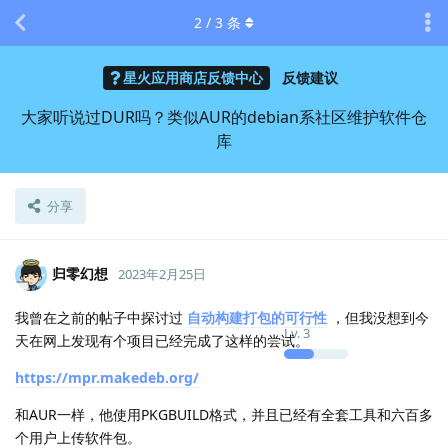
2
/
3
条
星火应用商店反馈中心
反馈建议
大家听说过DUR吗？类似AUR的debian系社区维护软件仓
库
分享
归零幻想
2023年2月25日
我曾在之前的帖子中探讨过
自动构建打包的可行性
，但我没想到今
Lv.
3
天在网上发现有个项目已经完成了这样的尝试。
https://mpr.makedeb.org/
和AUR一样，他使用PKGBUILD格式，并且已经有全套工具和六百多
个用户上传软件包。