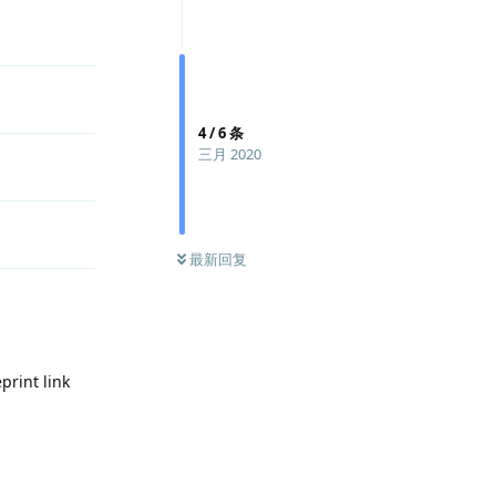
4
/
6
条
三月 2020
最新回复
print link