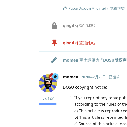
PaperDragon
和
qingdkj
觉得很赞
qingdkj
锁定此帖
qingdkj
置顶此帖
momen
更改标题为「
DOSU版权声
momen
2020年2月22日
已编辑
DOSU copyright notice:
If you reprint any topic pu
Lv.
127
according to the rules of th
a) This article is reproduc
b) This article is reprinted
c) Source of this article: d