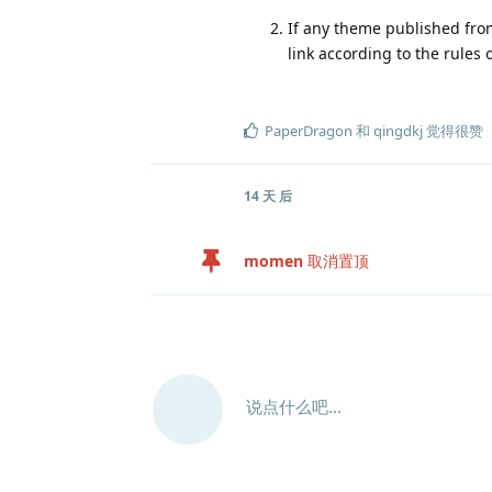
If any theme published fro
link according to the rules 
PaperDragon
和
qingdkj
觉得很赞
14 天
后
momen
取消置顶
说点什么吧...