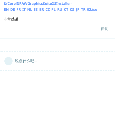
8/CorelDRAWGraphicsSuiteX8Installer-
EN_DE_FR_IT_NL_ES_BR_CZ_PL_RU_CT_CS_JP_TR_02.iso
非常感谢……
回复
说点什么吧...