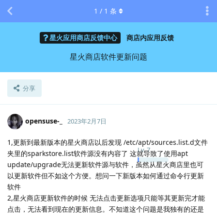
1
/
1
条
星火应用商店反馈中心
商店内应用反馈
星火商店软件更新问题
分享
opensuse-_
2023年2月7日
1,更新到最新版本的星火商店以后发现 /etc/apt/sources.list.d文件
Lv.
7
夹里的sparkstore.list软件源没有内容了 这就导致了使用apt
update/upgrade无法更新软件源与软件，虽然从星火商店里也可
以更新软件但不如这个方便。想问一下新版本如何通过命令行更新
软件
2,星火商店更新软件的时候 无法点击更新选项只能等其更新完才能
点击，无法看到现在的更新信息。不知道这个问题是我独有的还是