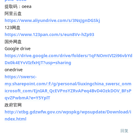
提取码：oeea
阿里云盘
https://www.aliyundrive.com/s/3NsJgnDGSkj
123网盘
https://www.123pan.com/s/eun8Vv-hZp93
国外网盘
Google drive
https://drive.google.com/drive/folders/1qFNOmtVI2i96vbYd
Dx0k4EYvVIzfxHJT?usp=sharing
onedrive
https://swersc-
my.sharepoint.com/:f:/g/personal/liuxingchina_swersc_onm
icrosoft_com/EjnIAR_QcEVPnsYZRvAPeq4BvD4OzkDOV_BFsP
qvZPwbmA?e=Y5YplT
政府官网
http://xtbg.gdzwfw.gov.cn/wpspkg/wpsupdate/Download/i
ndex.html
回复