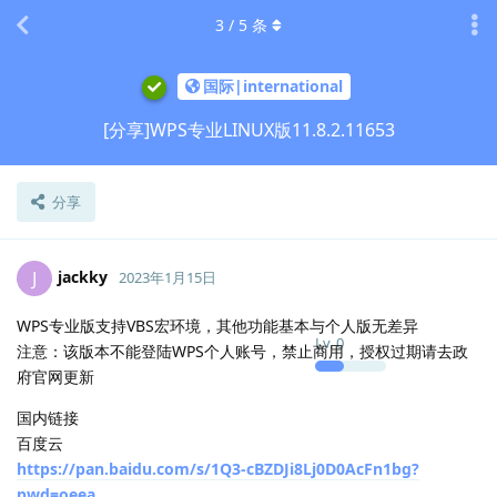
3
/
5
条
国际|international
[分享]WPS专业LINUX版11.8.2.11653
分享
jackky
J
2023年1月15日
WPS专业版支持VBS宏环境，其他功能基本与个人版无差异
Lv.
0
注意：该版本不能登陆WPS个人账号，禁止商用，授权过期请去政
府官网更新
国内链接
百度云
https://pan.baidu.com/s/1Q3-cBZDJi8Lj0D0AcFn1bg?
pwd=oeea