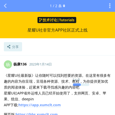
1
/
2
条
技术讨论|Tutorials
星耀U社非官方APP社区正式上线
分享
杨康136
杨
2023年1月14日
《星耀U社最新版》让你随时可以找到想要的资源。在这里有很多有
Lv.
0
趣的内容为你呈现，呈现各种资源、技术、教程，为你提供更加优
质的阅读体验，赶紧来下载寻找感兴趣的内容吧
星耀U社APP省外运维人员已经开始使用了，支持网页、安卓、苹
果、统信、deepin
APP下载:
https://app.xumclt.com
网页版:
https://bbs.xumclt.com