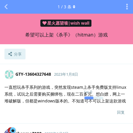
1
/
3
条
星火愿望墙|wish wall
希望可以上架《杀手》（hitman）游戏
分享
GTY-13604327648
2023年1月8日
一直想玩杀手系列的游戏，突然发现steam上杀手免费版支持linux
Lv.
0
系统，试玩之后需要购买捆绑包，现在二百多元。想白嫖，网上一
堆破解版，但都是windows版本的。不知道可不可以上架这款游戏
回复