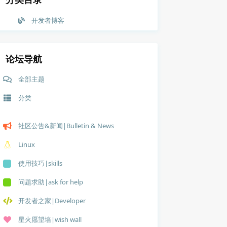
开发者博客
论坛导航
全部主题
分类
社区公告&新闻|Bulletin & News
远程服务器；打开知乎，刷刷文章，这同样需要连接到知乎的远程服务器来获取资源
Linux
使用技巧|skills
能机，居然能够卖到上万块钱；而随着国内国产手机产业的兴起，华为、VIVO
问题求助|ask for help
解利用优化和创新而成的。LinWin Http 从 1.0 开始就就布满了荆棘，推
开发者之家|Developer
星火愿望墙|wish wall