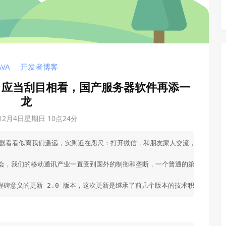
AVA
开发者博客
士别三日应当刮目相看，国产服务器软件再添一
龙
年12月4日星期日 10点24分
器看看似离我们遥远，实则近在咫尺：打开微信，和朋友家人交流，需要经过微信的
年那会，我们的移动通讯产业一直受到国外的制衡和垄断，一个普通的第一代智
来了具有里程碑意义的更新 2.0 版本，这次更新是继承了前几个版本的技术积累以及理