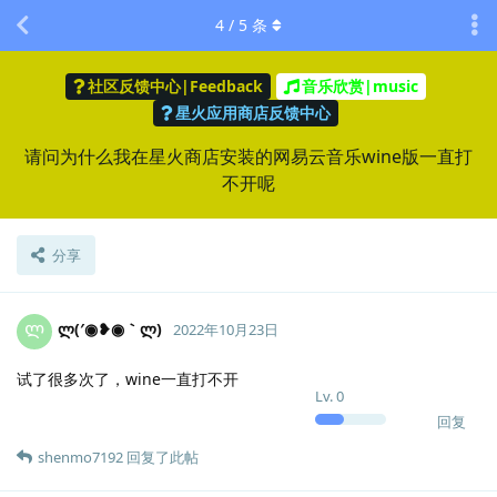
4
/
5
条
社区反馈中心|Feedback
音乐欣赏|music
星火应用商店反馈中心
请问为什么我在星火商店安装的网易云音乐wine版一直打
不开呢
分享
ლ(′◉❥◉｀ლ)
Ლ
2022年10月23日
试了很多次了，wine一直打不开
Lv.
0
回复
shenmo7192
回复了此帖