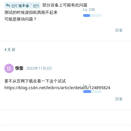
部分设备上可能有此问题
ლ(′◉❥◉｀ლ)
Lv.
238
测试的时候虚拟机商跑不起来
可能是驱动问题？
回复
4 天
后
惊蛰
惊
2022年11月2日
要不从官网下载在看一下这个试试
Lv.
1
https://blog.csdn.net/leibris/article/details/124895824
回复